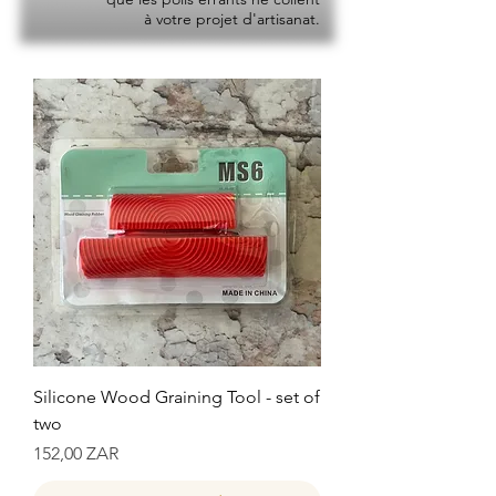
à votre projet d'artisanat.
Silicone Wood Graining Tool - set of
two
Prix
152,00 ZAR