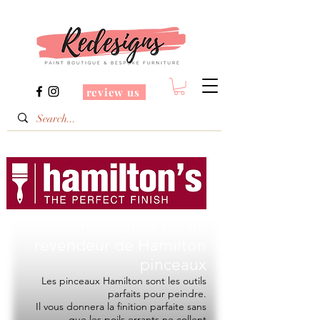
review us
Redesigns est un
revendeur de
Hamilton
pinceaux
Les pinceaux Hamilton sont les outils
parfaits pour peindre.
Il vous donnera la finition parfaite sans
que les poils errants ne collent