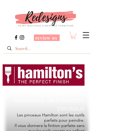
review us
Redesigns est un
revendeur de
Hamilton
pinceaux
Les pinceaux Hamilton sont les outils
parfaits pour peindre.
Il vous donnera la finition parfaite sans
que les poils errants ne collent