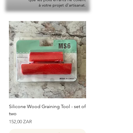
à votre projet d'artisanat.
Silicone Wood Graining Tool - set of
two
Prix
152,00 ZAR