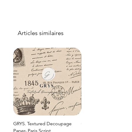
Articles similaires
GRYS. Textured Decoupage
GRYS. Textured Decou
Paper- Paris Script
Paper- Weathered medi