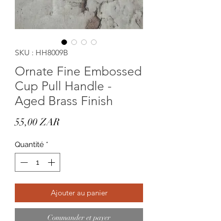
SKU : HH8009B
Ornate Fine Embossed
Cup Pull Handle -
Aged Brass Finish
Prix
55,00 ZAR
Quantité
*
Ajouter au panier
Commander et payer