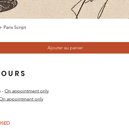
Aperçu rapide
 Paris Script
Ajouter au panier
HOURS
m -
On appointment only
On appointment only
​
LOSED