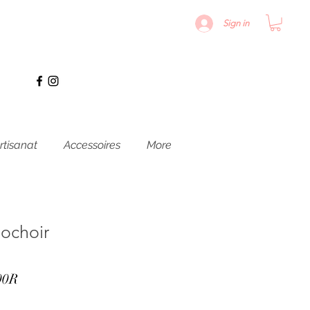
Sign in
rtisanat
Accessoires
More
ochoir
Prix
00R
promotionnel