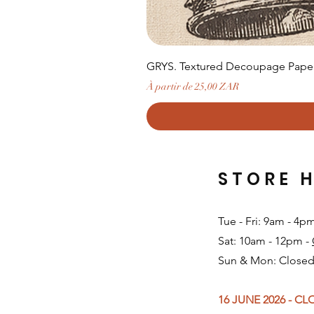
GRYS. Textured Decoupage Paper-
Prix promotionnel
À partir de
25,00 ZAR
STORE 
Tue - Fri: 9am - 4p
Sat: 10am - 12pm -
Sun & Mon: Closed
16 JUNE 2026 - C