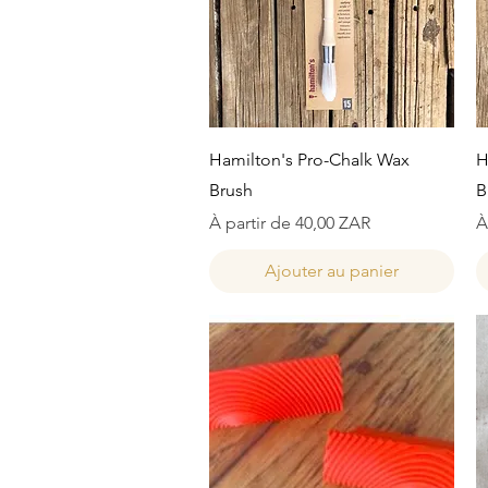
Aperçu rapide
Hamilton's Pro-Chalk Wax
H
Brush
B
Prix promotionnel
P
À partir de
40,00 ZAR
À
Ajouter au panier