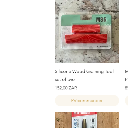
Aperçu rapide
Silicone Wood Graining Tool -
M
set of two
P
Prix
P
152,00 ZAR
8
Précommander