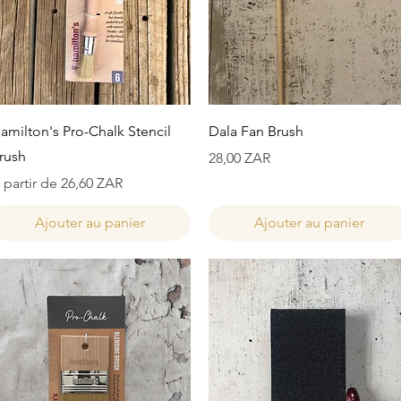
Aperçu rapide
Aperçu rapide
amilton's Pro-Chalk Stencil
Dala Fan Brush
rush
Prix
28,00 ZAR
rix promotionnel
 partir de
26,60 ZAR
Ajouter au panier
Ajouter au panier