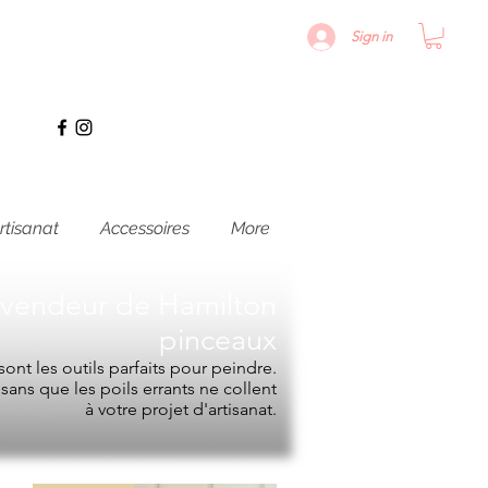
Sign in
rtisanat
Accessoires
More
evendeur de
Hamilton
pinceaux
ont les outils parfaits pour peindre.
e sans que les poils errants ne collent
à votre projet d'artisanat.