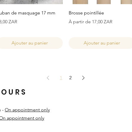
Aperçu rapide
Aperçu rapide
uban de masquage 17 mm
Brosse pointillée
rix
Prix promotionnel
8,00 ZAR
À partir de
17,00 ZAR
Ajouter au panier
Ajouter au panier
1
2
HOURS
m -
On appointment only
On appointment only
​