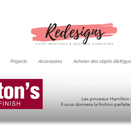
Projects
Accessoires
Acheter des objets d&#39;a
Redesigns est un r
Les pinceaux Hamilton s
Il vous donnera la finition parfait