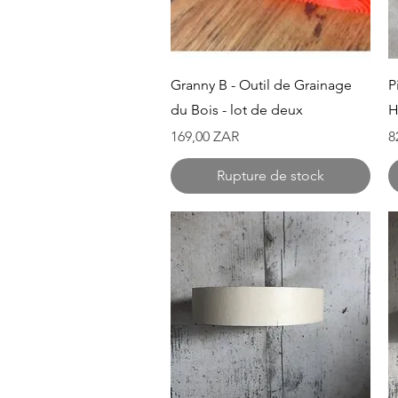
Aperçu rapide
Granny B - Outil de Grainage
P
du Bois - lot de deux
H
Prix
P
169,00 ZAR
8
Rupture de stock