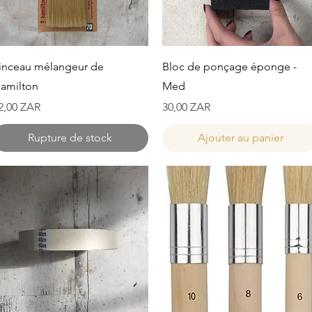
Aperçu rapide
Aperçu rapide
inceau mélangeur de
Bloc de ponçage éponge -
amilton
Med
rix
Prix
2,00 ZAR
30,00 ZAR
Rupture de stock
Ajouter au panier