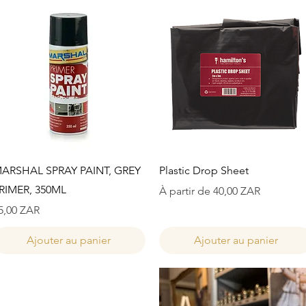
Aperçu rapide
Aperçu rapide
ARSHAL SPRAY PAINT, GREY
Plastic Drop Sheet
RIMER, 350ML
Prix promotionnel
À partir de
40,00 ZAR
rix
5,00 ZAR
Ajouter au panier
Ajouter au panier