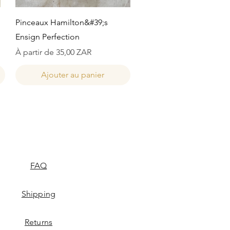
Aperçu rapide
Pinceaux Hamilton&#39;s
Ensign Perfection
Prix promotionnel
À partir de
35,00 ZAR
Ajouter au panier
FAQ
Shipping
Returns