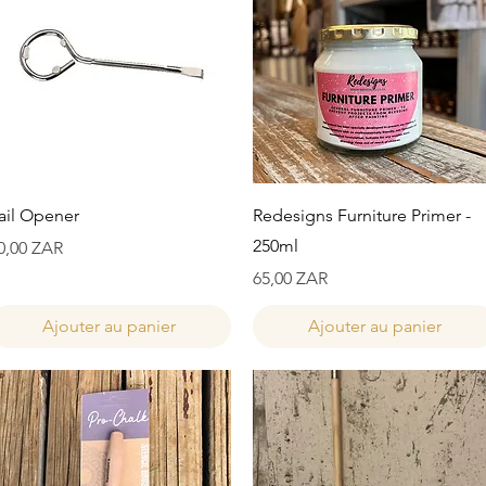
Aperçu rapide
Aperçu rapide
ail Opener
Redesigns Furniture Primer -
250ml
rix
0,00 ZAR
Prix
65,00 ZAR
Ajouter au panier
Ajouter au panier