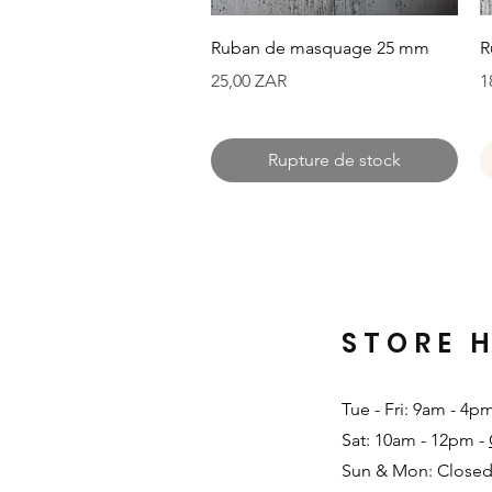
Aperçu rapide
Ruban de masquage 25 mm
R
Prix
P
25,00 ZAR
1
Rupture de stock
STORE 
Tue - Fri: 9am - 4p
Sat: 10am - 12pm -
Sun & Mon: Closed