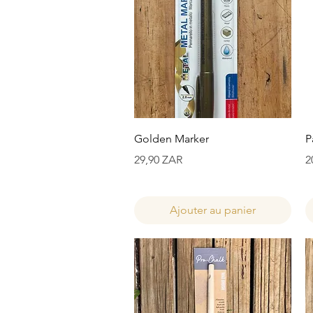
Aperçu rapide
Golden Marker
P
Prix
P
29,90 ZAR
2
Ajouter au panier