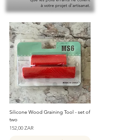
à votre projet d'artisanat.
Silicone Wood Graining Tool - set of
two
Prix
152,00 ZAR