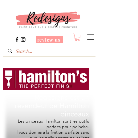
review us
Redesigns est un
revendeur de
Hamilton
pinceaux
Les pinceaux Hamilton sont les outils
parfaits pour peindre.
Il vous donnera la finition parfaite sans
que les poils errants ne collent