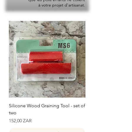
à votre projet d'artisanat.
Silicone Wood Graining Tool - set of
two
Prix
152,00 ZAR