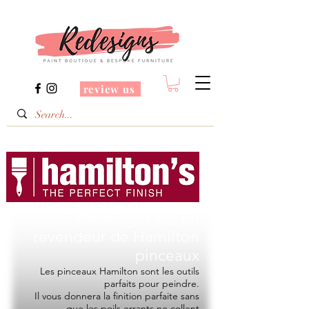
review us
Redesigns est un
revendeur de
Hamilton
pinceaux
Les pinceaux Hamilton sont les outils
parfaits pour peindre.
Il vous donnera la finition parfaite sans
que les poils errants ne collent