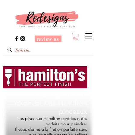
review us
Redesigns est un
revendeur de
Hamilton
pinceaux
Les pinceaux Hamilton sont les outils
parfaits pour peindre.
Il vous donnera la finition parfaite sans
que les poils errants ne collent