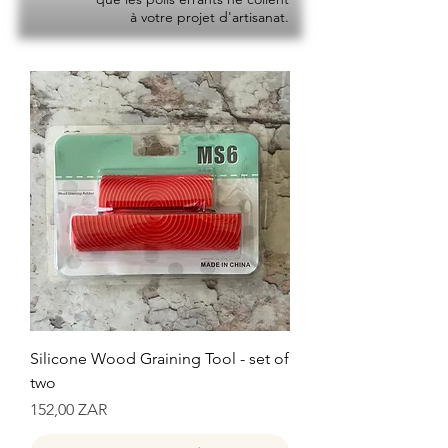
à votre projet d'artisanat.
Silicone Wood Graining Tool - set of
two
Prix
152,00 ZAR