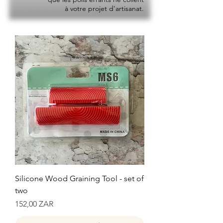
à votre projet d'artisanat.
Silicone Wood Graining Tool - set of
two
Prix
152,00 ZAR