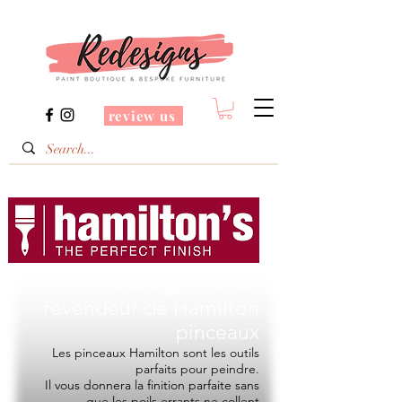
review us
Redesigns est un
revendeur de
Hamilton
pinceaux
Les pinceaux Hamilton sont les outils
parfaits pour peindre.
Il vous donnera la finition parfaite sans
que les poils errants ne collent