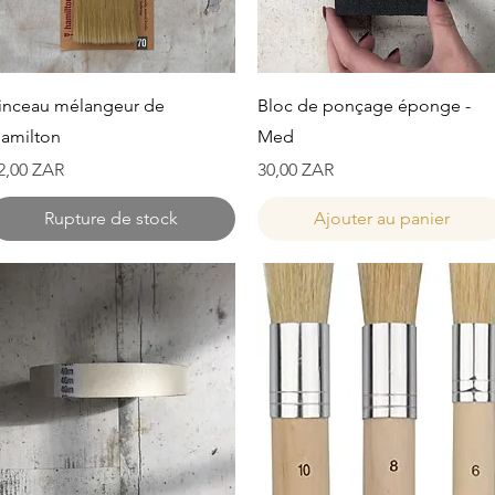
Aperçu rapide
Aperçu rapide
inceau mélangeur de
Bloc de ponçage éponge -
amilton
Med
rix
Prix
2,00 ZAR
30,00 ZAR
Rupture de stock
Ajouter au panier