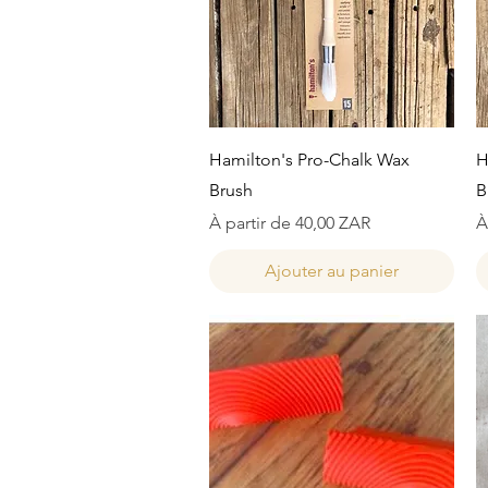
Aperçu rapide
Hamilton's Pro-Chalk Wax
H
Brush
B
Prix promotionnel
P
À partir de
40,00 ZAR
À
Ajouter au panier