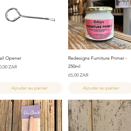
Aperçu rapide
Aperçu rapide
ail Opener
Redesigns Furniture Primer -
250ml
rix
0,00 ZAR
Prix
65,00 ZAR
Ajouter au panier
Ajouter au panier