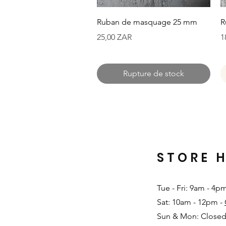
Aperçu rapide
Ruban de masquage 25 mm
R
Prix
P
25,00 ZAR
1
Rupture de stock
STORE 
Tue - Fri: 9am - 4p
Sat: 10am - 12pm -
Sun & Mon: Closed