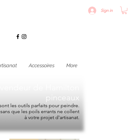
Sign in
rtisanat
Accessoires
More
evendeur de
Hamilton
pinceaux
ont les outils parfaits pour peindre.
e sans que les poils errants ne collent
à votre projet d'artisanat.