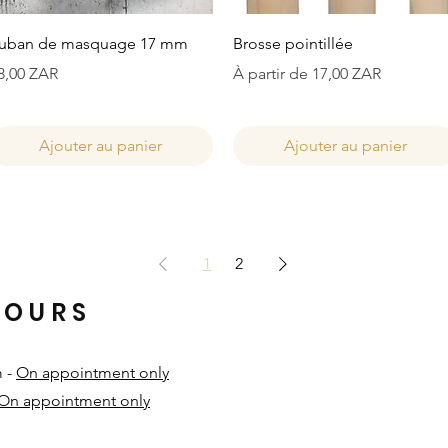
Aperçu rapide
Aperçu rapide
uban de masquage 17 mm
Brosse pointillée
rix
Prix promotionnel
8,00 ZAR
À partir de
17,00 ZAR
Ajouter au panier
Ajouter au panier
1
2
HOURS
m -
On appointment only
On appointment only
​