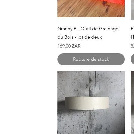
Aperçu rapide
Granny B - Outil de Grainage
P
du Bois - lot de deux
H
Prix
P
169,00 ZAR
8
Rupture de stock