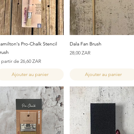
Aperçu rapide
Aperçu rapide
amilton's Pro-Chalk Stencil
Dala Fan Brush
rush
Prix
28,00 ZAR
rix promotionnel
 partir de
26,60 ZAR
Ajouter au panier
Ajouter au panier