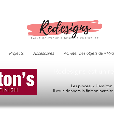
Projects
Accessoires
Acheter des objets d&#39;a
Redesigns est un r
Les pinceaux Hamilton s
Il vous donnera la finition parfait