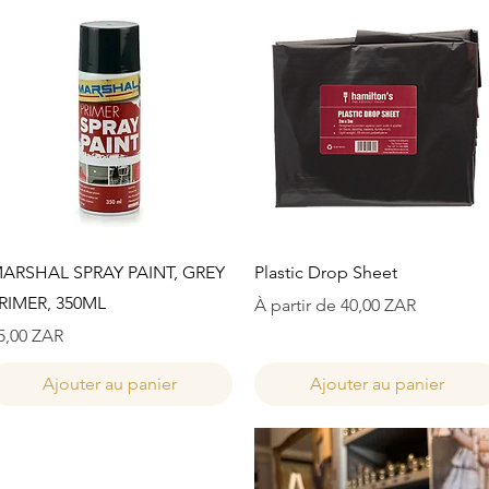
Aperçu rapide
Aperçu rapide
ARSHAL SPRAY PAINT, GREY
Plastic Drop Sheet
RIMER, 350ML
Prix promotionnel
À partir de
40,00 ZAR
rix
5,00 ZAR
Ajouter au panier
Ajouter au panier