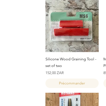
Aperçu rapide
Silicone Wood Graining Tool -
M
set of two
P
Prix
P
152,00 ZAR
8
Précommander