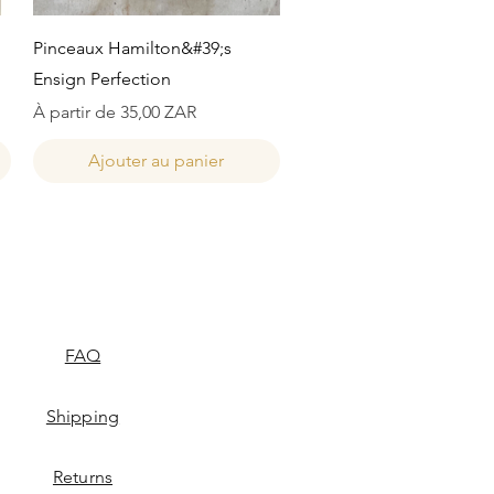
Aperçu rapide
Pinceaux Hamilton&#39;s
Ensign Perfection
Prix promotionnel
À partir de
35,00 ZAR
Ajouter au panier
FAQ
Shipping
Returns