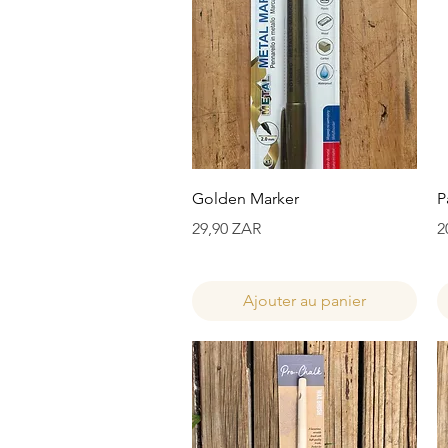
Aperçu rapide
Golden Marker
P
Prix
P
29,90 ZAR
2
Ajouter au panier