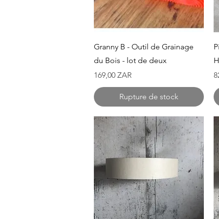
Aperçu rapide
Granny B - Outil de Grainage
P
du Bois - lot de deux
H
Prix
P
169,00 ZAR
8
Rupture de stock