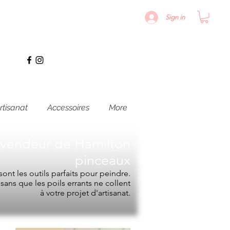
Sign in
rtisanat
Accessoires
More
evendeur de
Hamilton
pinceaux
ont les outils parfaits pour peindre.
e sans que les poils errants ne collent
à votre projet d'artisanat.