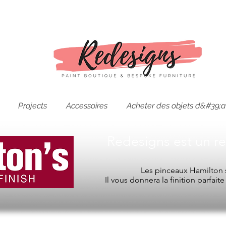
Projects
Accessoires
Acheter des objets d&#39;a
Redesigns est un r
Les pinceaux Hamilton s
Il vous donnera la finition parfait