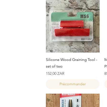
Aperçu rapide
Silicone Wood Graining Tool -
M
set of two
P
Prix
P
152,00 ZAR
8
Précommander