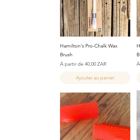
Aperçu rapide
Hamilton's Pro-Chalk Wax
H
Brush
B
Prix promotionnel
P
À partir de
40,00 ZAR
À
Ajouter au panier