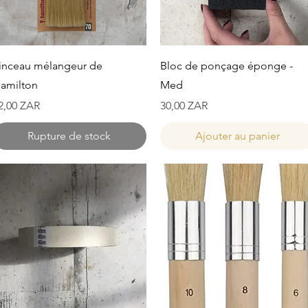
Aperçu rapide
Aperçu rapide
inceau mélangeur de
Bloc de ponçage éponge -
amilton
Med
rix
Prix
2,00 ZAR
30,00 ZAR
Rupture de stock
Ajouter au panier