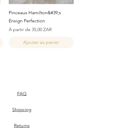
Aperçu rapide
Pinceaux Hamilton&#39;s
Ensign Perfection
Prix promotionnel
À partir de
35,00 ZAR
Ajouter au panier
FAQ
Shipping
Returns