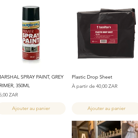
Aperçu rapide
Aperçu rapide
ARSHAL SPRAY PAINT, GREY
Plastic Drop Sheet
RIMER, 350ML
Prix promotionnel
À partir de
40,00 ZAR
rix
5,00 ZAR
Ajouter au panier
Ajouter au panier