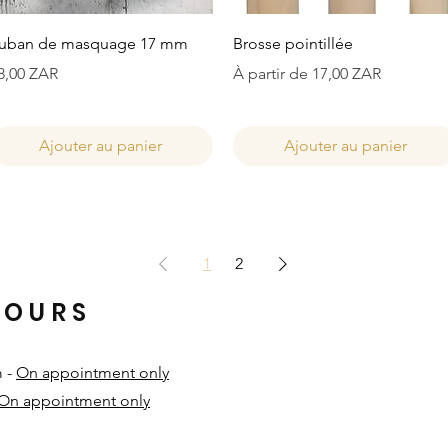
Aperçu rapide
Aperçu rapide
uban de masquage 17 mm
Brosse pointillée
rix
Prix promotionnel
8,00 ZAR
À partir de
17,00 ZAR
Ajouter au panier
Ajouter au panier
1
2
HOURS
m -
On appointment only
On appointment only
​