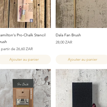
Aperçu rapide
Aperçu rapide
amilton's Pro-Chalk Stencil
Dala Fan Brush
rush
Prix
28,00 ZAR
rix promotionnel
 partir de
26,60 ZAR
Ajouter au panier
Ajouter au panier