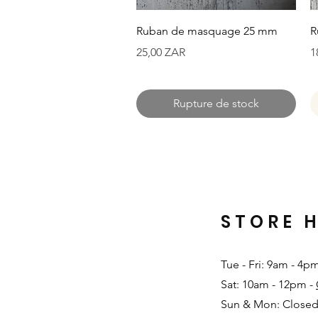
Aperçu rapide
Ruban de masquage 25 mm
R
Prix
P
25,00 ZAR
1
Rupture de stock
STORE 
Tue - Fri: 9am - 4p
Sat: 10am - 12pm -
Sun & Mon: Closed