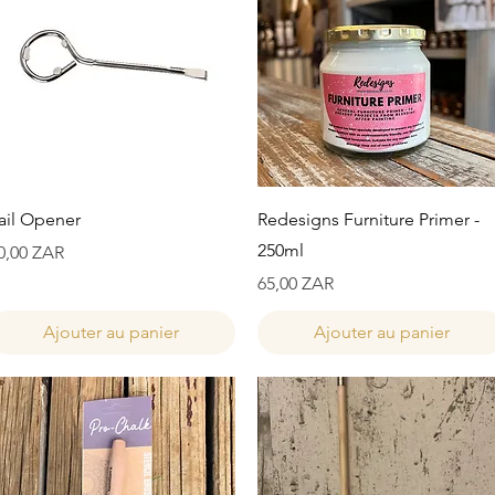
Aperçu rapide
Aperçu rapide
ail Opener
Redesigns Furniture Primer -
250ml
rix
0,00 ZAR
Prix
65,00 ZAR
Ajouter au panier
Ajouter au panier