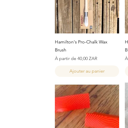
Aperçu rapide
Hamilton's Pro-Chalk Wax
H
Brush
B
Prix promotionnel
P
À partir de
40,00 ZAR
À
Ajouter au panier