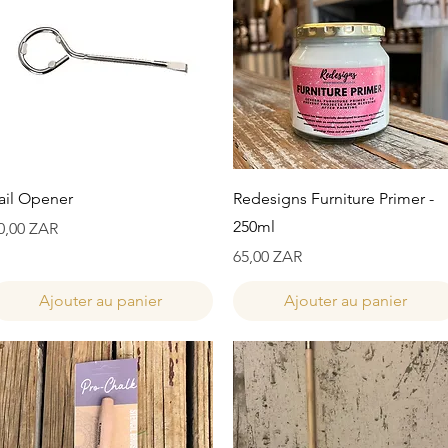
Aperçu rapide
Aperçu rapide
ail Opener
Redesigns Furniture Primer -
250ml
rix
0,00 ZAR
Prix
65,00 ZAR
Ajouter au panier
Ajouter au panier