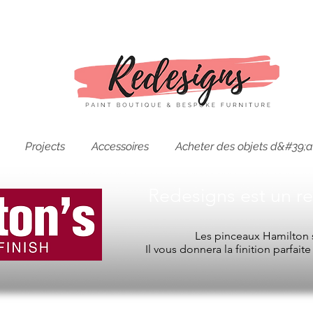
Projects
Accessoires
Acheter des objets d&#39;a
Redesigns est un r
Les pinceaux Hamilton s
Il vous donnera la finition parfait