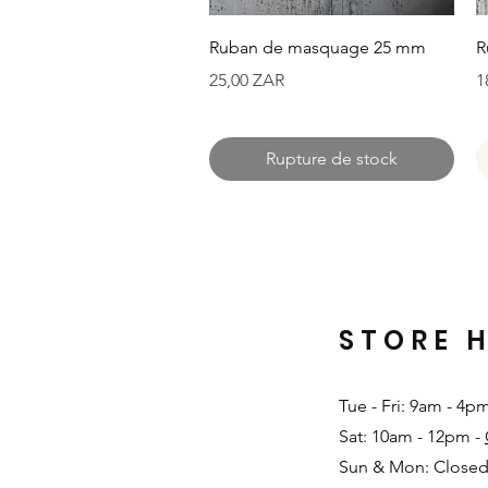
Aperçu rapide
Ruban de masquage 25 mm
R
Prix
P
25,00 ZAR
1
Rupture de stock
STORE 
Tue - Fri: 9am - 4p
Sat: 10am - 12pm -
Sun & Mon: Closed