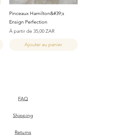
Aperçu rapide
Pinceaux Hamilton&#39;s
Ensign Perfection
Prix promotionnel
À partir de
35,00 ZAR
Ajouter au panier
FAQ
Shipping
Returns