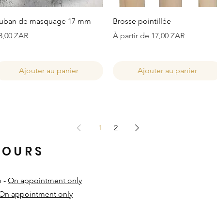
Aperçu rapide
Aperçu rapide
uban de masquage 17 mm
Brosse pointillée
rix
Prix promotionnel
8,00 ZAR
À partir de
17,00 ZAR
Ajouter au panier
Ajouter au panier
1
2
HOURS
m -
On appointment only
On appointment only
​