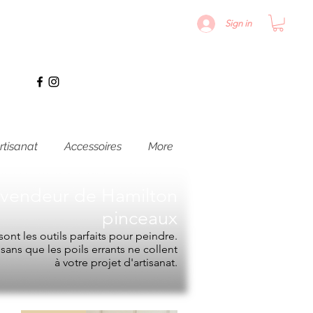
Sign in
rtisanat
Accessoires
More
evendeur de
Hamilton
pinceaux
ont les outils parfaits pour peindre.
e sans que les poils errants ne collent
à votre projet d'artisanat.