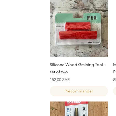
Aperçu rapide
Silicone Wood Graining Tool -
M
set of two
P
Prix
P
152,00 ZAR
8
Précommander