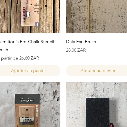
Aperçu rapide
Aperçu rapide
amilton's Pro-Chalk Stencil
Dala Fan Brush
rush
Prix
28,00 ZAR
rix promotionnel
 partir de
26,60 ZAR
Ajouter au panier
Ajouter au panier