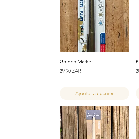
Aperçu rapide
Golden Marker
P
Prix
P
29,90 ZAR
2
Ajouter au panier