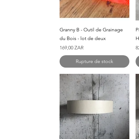
Aperçu rapide
Granny B - Outil de Grainage
P
du Bois - lot de deux
H
Prix
P
169,00 ZAR
8
Rupture de stock