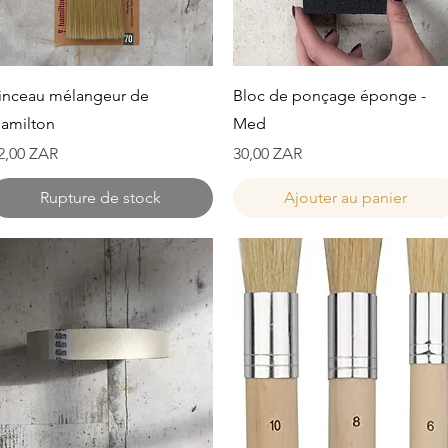
Aperçu rapide
Aperçu rapide
inceau mélangeur de
Bloc de ponçage éponge -
amilton
Med
rix
Prix
2,00 ZAR
30,00 ZAR
Rupture de stock
Ajouter au panier