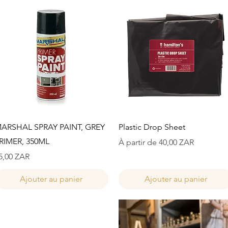
Aperçu rapide
Aperçu rapide
ARSHAL SPRAY PAINT, GREY
Plastic Drop Sheet
RIMER, 350ML
Prix promotionnel
À partir de
40,00 ZAR
rix
5,00 ZAR
Ajouter au panier
Ajouter au panier