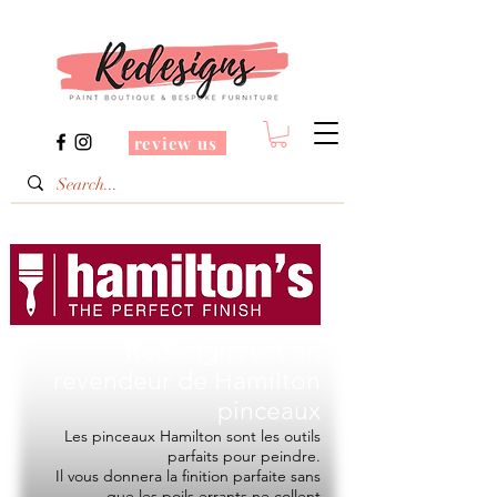
review us
Redesigns est un
revendeur de
Hamilton
pinceaux
Les pinceaux Hamilton sont les outils
parfaits pour peindre.
Il vous donnera la finition parfaite sans
que les poils errants ne collent