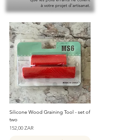
à votre projet d'artisanat.
Silicone Wood Graining Tool - set of
two
Prix
152,00 ZAR